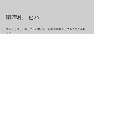
喧嘩札 ヒバ
柔らかく優しい香りのヒバ材はお子様用喧嘩札としても人気があり
ます。
その他
お祭り用品として千社札・太鼓のバチへの彫刻、他にはホテルや旅
館のキーホルダー、ゴルフバッグのネームタグにも彫刻できます。