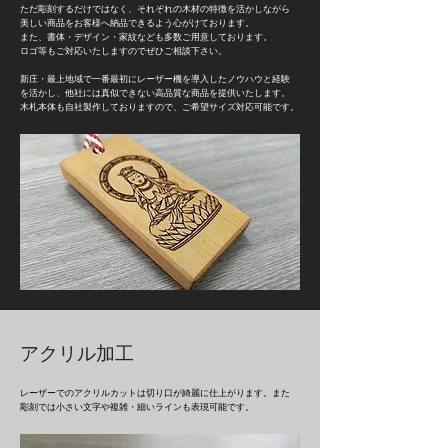
ただ彫刻するだけではなく、それぞれの木材の特徴を活かしながら
美しい商品をお客様へ納品できるよう心がけております。
また、書体・デザイン・家紋なども多数ご用意しております。
ロゴ等もご対応いたしますのでぜひご相談下さい。
新庄・最上地域で一番最初にレーザー機を導入したノウハウと経験
を活かし、他社には真似できない高品質な商品を提供いたします。
木札本体も自社製作しておりますので、ご希望サイズ対応可能です。
アクリル加工
レーザーでのアクリルカットは切り口が綺麗に仕上がります。また
彫刻では小さい文字や複雑・細いラインも表現可能です。